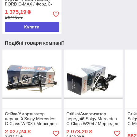
FORD C-MAX / Форд С-
Макс
1 375,19
₴
1 677,06 ₴
Купити
Подібні товари компанії
Стійка/Амортизатор
Стійка/Амортизатор
Стій
передній Solgy Mercedes
передній Solgy Mercedes
Solg
C-Class W203 / Мерседес
C-Class W204 / Мерседес
С-М
С-Клас 203
С-Клас 204
2 027,24
2 073,20
₴
₴
862
2 472,24 ₴
2 528,29 ₴