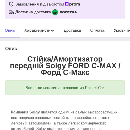
Замовлення під захистом
Доступна доставка
Опис
Характеристики
Доставка
Оплата
Умови п
Опис
Стійка/Амортизатор
передній Solgy
FORD C-MAX /
Форд С-Макс
Вас вітає магазин автозапчастин Rocket Car.
Компания
Solgy
является одним из самых быстрорастущих
поставщиков запасных частей для европейского рынка
легковых автомобилей, а также легких коммерческих
автомобилей. Solgy является одним из лидеров на