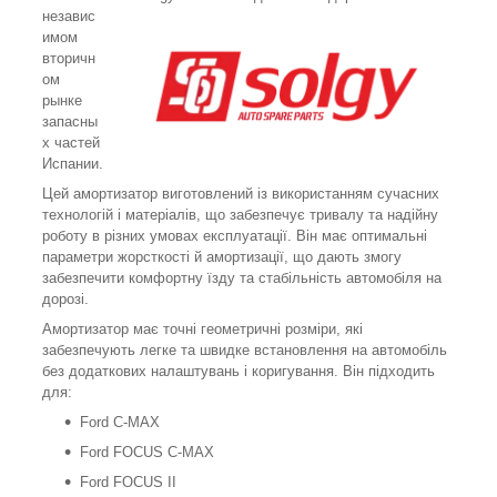
независ
имом
вторичн
ом
рынке
запасны
х частей
Испании.
Цей амортизатор виготовлений із використанням сучасних
технологій і матеріалів, що забезпечує тривалу та надійну
роботу в різних умовах експлуатації.
Він має оптимальні
параметри жорсткості й амортизації, що дають змогу
забезпечити комфортну їзду та стабільність автомобіля на
дорозі.
Амортизатор має точні геометричні розміри, які
забезпечують легке та швидке встановлення на автомобіль
без додаткових налаштувань і коригування.
Він підходить
для:
Ford C-MAX
Ford FOCUS C-MAX
Ford FOCUS II