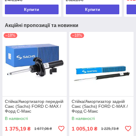
Купити
Купити
Акційні пропозиції та новинки
–18%
–18%
Стійка/Амортизатор передній
Стійка/Амортизатор задній
Сакс (Sachs) FORD C-MAX /
Сакс (Sachs) FORD C-MAX /
Форд С-Макс
Форд С-Макс
В наявності
В наявності
1 375,19
1 005,10
₴
₴
1 677,06 ₴
1 225,73 ₴