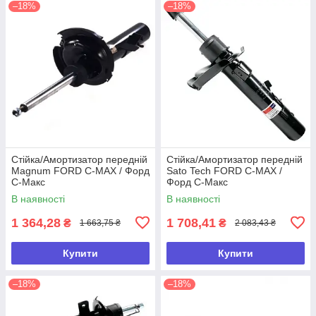
–18%
–18%
Стійка/Амортизатор передній
Стійка/Амортизатор передній
Magnum FORD C-MAX / Форд
Sato Tech FORD C-MAX /
С-Макс
Форд С-Макс
В наявності
В наявності
1 364,28
1 708,41
₴
₴
1 663,75 ₴
2 083,43 ₴
Купити
Купити
–18%
–18%