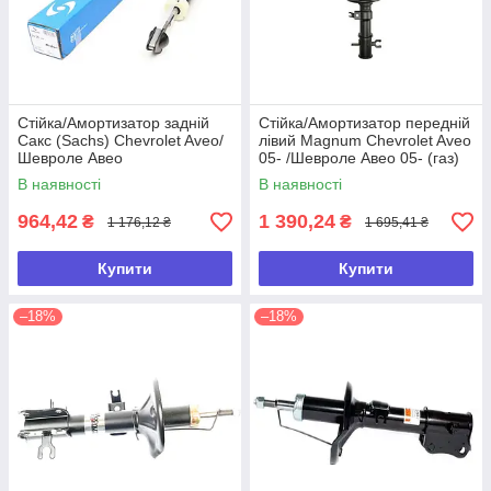
Стійка/Амортизатор задній
Стійка/Амортизатор передній
Сакс (Sachs) Chevrolet Aveo/
лівий Magnum Chevrolet Aveo
Шевроле Авео
05- /Шевроле Авео 05- (газ)
В наявності
В наявності
964,42
1 390,24
₴
₴
1 176,12 ₴
1 695,41 ₴
Купити
Купити
–18%
–18%