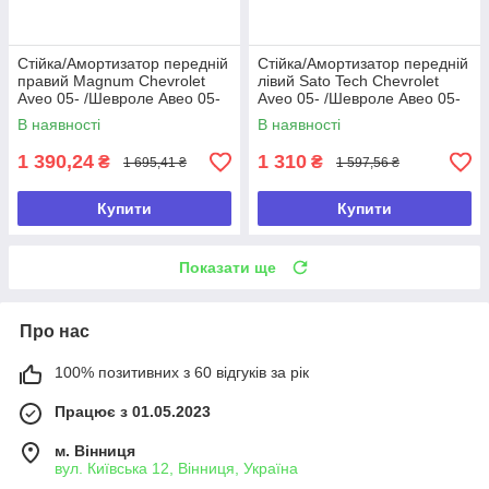
Стійка/Амортизатор передній
Стійка/Амортизатор передній
правий Magnum Chevrolet
лівий Sato Tech Chevrolet
Aveo 05- /Шевроле Авео 05-
Aveo 05- /Шевроле Авео 05-
(газ)
(газ)
В наявності
В наявності
1 390,24
1 310
₴
₴
1 695,41 ₴
1 597,56 ₴
Купити
Купити
Показати ще
Про нас
100% позитивних з 60 відгуків за рік
Працює з 01.05.2023
м. Вінниця
вул. Київська 12, Вінниця, Україна