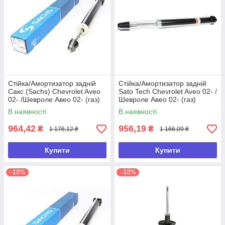
Стійка/Амортизатор задній
Стійка/Амортизатор задній
Сакс (Sachs) Chevrolet Aveo
Sato Tech Chevrolet Aveo 02- /
02- /Шевроле Авео 02- (газ)
Шевроле Авео 02- (газ)
В наявності
В наявності
964,42
956,19
₴
₴
1 176,12 ₴
1 166,09 ₴
Купити
Купити
–18%
–18%