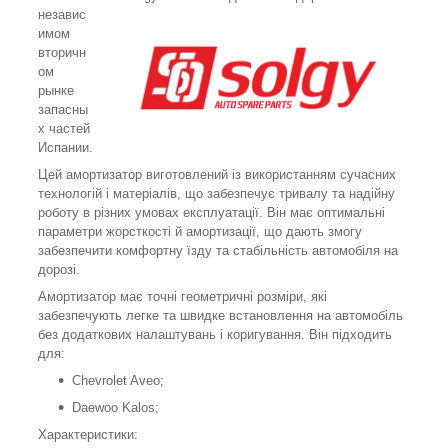
независ
имом
вторичн
ом
рынке
запасны
х частей
Испании.
Цей амортизатор виготовлений із використанням сучасних
технологій і матеріалів, що забезпечує тривалу та надійну
роботу в різних умовах експлуатації.
Він має оптимальні
параметри жорсткості й амортизації, що дають змогу
забезпечити комфортну їзду та стабільність автомобіля на
дорозі.
Амортизатор має точні геометричні розміри, які
забезпечують легке та швидке встановлення на автомобіль
без додаткових налаштувань і коригування.
Він підходить
для
:
Chevrolet Aveo;
Daewoo Kalos;
Характеристики: