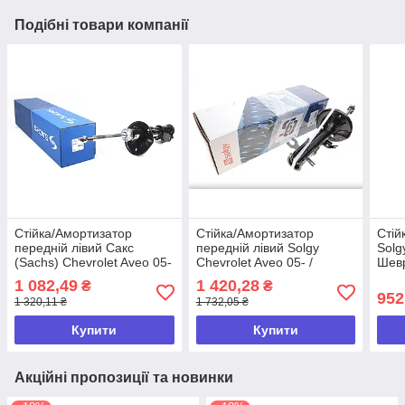
Подібні товари компанії
Стійка/Амортизатор
Стійка/Амортизатор
Стій
передній лівий Сакс
передній лівий Solgy
Solg
(Sachs) Chevrolet Aveo 05-
Chevrolet Aveo 05- /
Шевр
/Шевроле Авео 05- (газ)
Шевроле Авео 05- (газ)
1 082,49
1 420,28
₴
₴
952
1 320,11 ₴
1 732,05 ₴
Купити
Купити
Акційні пропозиції та новинки