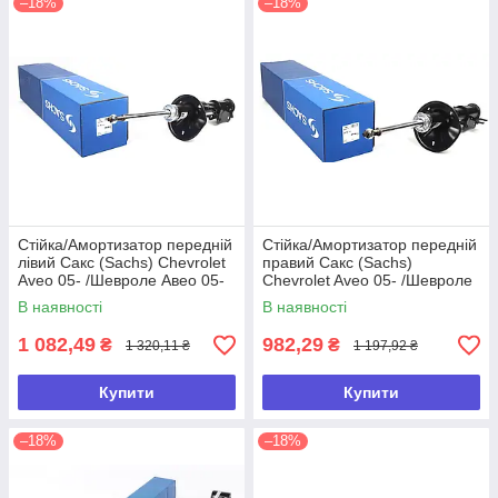
–18%
–18%
Стійка/Амортизатор передній
Стійка/Амортизатор передній
лівий Сакс (Sachs) Chevrolet
правий Сакс (Sachs)
Aveo 05- /Шевроле Авео 05-
Chevrolet Aveo 05- /Шевроле
(газ)
Авео 05- (газ)
В наявності
В наявності
1 082,49
982,29
₴
₴
1 320,11 ₴
1 197,92 ₴
Купити
Купити
–18%
–18%