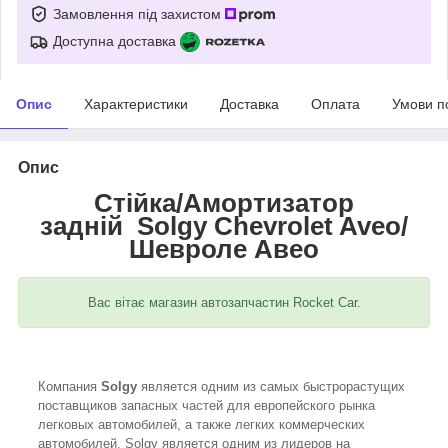
Замовлення під захистом
Доступна доставка
Опис
Характеристики
Доставка
Оплата
Умови п
Опис
Стійка/Амортизатор
задній Solgy Chevrolet Aveo/
Шевроле Авео
Вас вітає магазин автозапчастин Rocket Car.
Компания
Solgy
является одним из самых быстрорастущих
поставщиков запасных частей для европейского рынка
легковых автомобилей, а также легких коммерческих
автомобилей. Solgy является одним из лидеров на