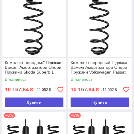
Комплект передньої Підвіски
Комплект передньої Підвіски
Важелі Амортизатори Опори
Важелі Амортизатори Опори
Пружини Skoda Superb 1
Пружини Volkswagen Passat
Шкода Суперб 1
B5 Фольксваген Пассат Б5
В наявності
В наявності
10 167,84
10 167,84
₴
₴
11 052 ₴
11 052 ₴
Купити
Купити
–8%
–8%