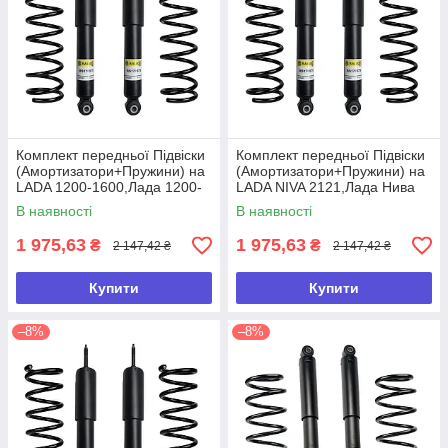
Комплект передньої Підвіски
Комплект передньої Підвіски
(Амортизатори+Пружини) на
(Амортизатори+Пружини) на
LADA 1200-1600,Лада 1200-
LADA NIVA 2121,Лада Нива
1600
2121
В наявності
В наявності
1 975,63
1 975,63
₴
₴
2 147,42 ₴
2 147,42 ₴
Купити
Купити
–8%
–8%