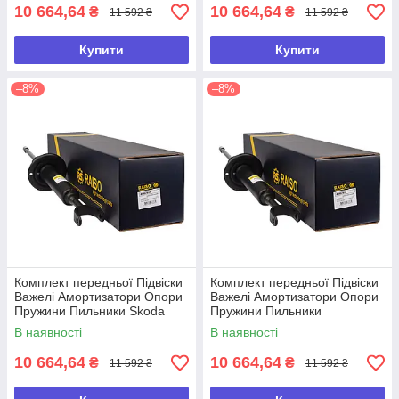
10 664,64
10 664,64
₴
₴
11 592 ₴
11 592 ₴
Купити
Купити
–8%
–8%
Комплект передньої Підвіски
Комплект передньої Підвіски
Важелі Амортизатори Опори
Важелі Амортизатори Опори
Пружини Пильники Skoda
Пружини Пильники
Superb 1 Шкода Суперб 1
Volkswagen Passat B5
В наявності
В наявності
Фольксваген Пассат Б5
10 664,64
10 664,64
₴
₴
11 592 ₴
11 592 ₴