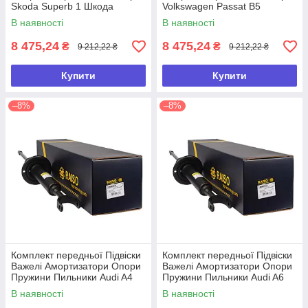
Skoda Superb 1 Шкода
Volkswagen Passat B5
Суперб 1
Фольксваген Пассат Б5
В наявності
В наявності
8 475,24
8 475,24
₴
₴
9 212,22 ₴
9 212,22 ₴
Купити
Купити
–8%
–8%
Комплект передньої Підвіски
Комплект передньої Підвіски
Важелі Амортизатори Опори
Важелі Амортизатори Опори
Пружини Пильники Audi A4
Пружини Пильники Audi A6
B5 Ауді А4 Б5
C5 Ауді А6 С5 (Ц5)
В наявності
В наявності