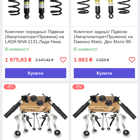
Комплект передньої Підвіски
Комплект задньої Підвіски
(Амортизатори+Пружини) на
(Амортизатори+Пружини) на
LADA NIVA 2131,Лада Нива
Daewoo Matiz, Део Матіз 98-
2131
В наявності
В наявності
1 975,63
1 863
₴
₴
2 147,42 ₴
2 025 ₴
Купити
Купити
–8%
–8%