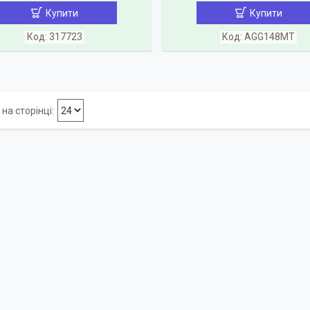
Купити
Купити
317723
AGG148MT