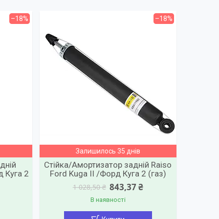
–18%
–18%
Залишилось 35 днів
дній
Стійка/Амортизатор задній Raiso
д Куга 2
Ford Kuga II /Форд Куга 2 (газ)
843,37 ₴
1 028,50 ₴
В наявності