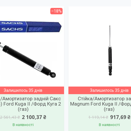
–18%
Залишилось 35 днів
Залишилось 35 днів
а/Амортизатор задній Сакс
Стійка/Амортизатор за
) Ford Kuga II /Форд Куга 2
Magnum Ford Kuga II /Фор
(газ)
(газ)
2 100,37 ₴
917,69 ₴
2 561,43 ₴
1 119,14 ₴
В наявності
В наявності