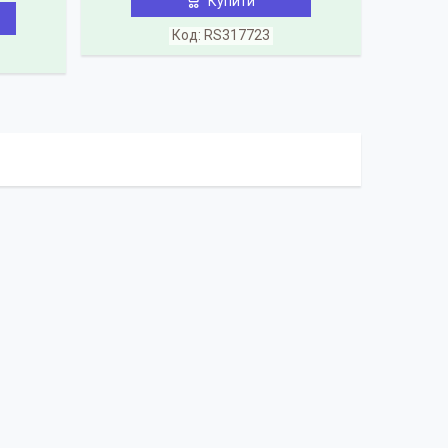
Купити
RS317723