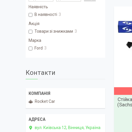
Наявність
В наявності
3
Акція
Товари зі знижками
3
Марка
Ford
3
Контакти
Стійк
Rocket Car
(Sachs
вул. Київська 12, Вінниця, Україна