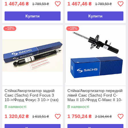
1 467,46
1 467,46
₴
₴
1 789,59 ₴
1 789,59 ₴
Купити
Купити
–18%
–18%
Стійка/Амортизатор задній
Стійка/Амортизатор передній
Сакс (Sachs) Ford Focus 3
лівий Сакс (Sachs) Ford С-
10->/Форд Фокус 3 10-> (газ)
Мах ІІ 10-/Форд С-Макс ІІ 10-
(газ)
В наявності
В наявності
1 320,62
1 750,24
₴
₴
1 610,51 ₴
2 134,44 ₴