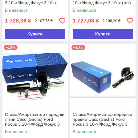
3 10->/Форд Фокус 3 10->
10->/Форд Фокус 3 10-> (газ)
(газ)
В наявності
В наявності
1 728,36
1 727,08
₴
₴
2 107,75 ₴
2 106,20 ₴
Купити
Купити
–18%
–18%
Стійка/Амортизатор передній
Стійка/Амортизатор передній
лівий Сакс (Sachs) Ford
правий Сакс (Sachs) Ford
Focus 3 10->/Форд Фокус 3
Focus 3 10->/Форд Фокус 3
10-> (газ)
10-> (газ)
В наявності
В наявності