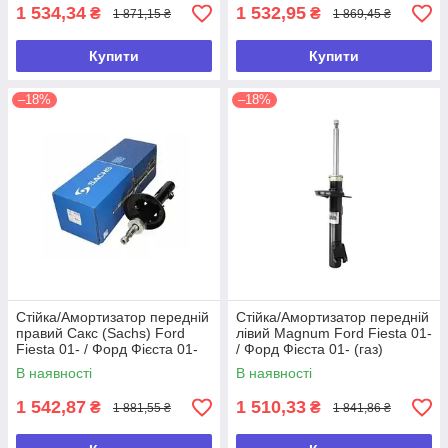
1 534,34
1 532,95
₴
₴
1 871,15 ₴
1 869,45 ₴
Купити
Купити
–18%
–18%
Стійка/Амортизатор передній
Стійка/Амортизатор передній
правий Сакс (Sachs) Ford
лівий Magnum Ford Fiesta 01-
Fiesta 01- / Форд Фієста 01-
/ Форд Фієста 01- (газ)
(газ)
В наявності
В наявності
1 542,87
1 510,33
₴
₴
1 881,55 ₴
1 841,86 ₴