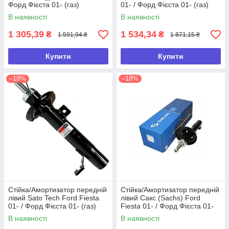
Форд Фієста 01- (газ)
01- / Форд Фієста 01- (газ)
В наявності
В наявності
1 305,39
1 534,34
₴
₴
1 591,94 ₴
1 871,15 ₴
Купити
Купити
–18%
–18%
Стійка/Амортизатор передній
Стійка/Амортизатор передній
лівий Sato Tech Ford Fiesta
лівий Сакс (Sachs) Ford
01- / Форд Фієста 01- (газ)
Fiesta 01- / Форд Фієста 01-
(газ)
В наявності
В наявності