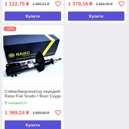
1 122,75
1 379,16
₴
₴
1 369,21 ₴
1 681,90 ₴
Купити
Купити
–18%
Стійка/Амортизатор передній
Raiso Fiat Scudo / Фиат Скудо
В наявності
1 369,24
₴
1 669,80 ₴
Купити