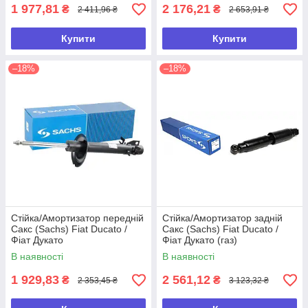
1 977,81
2 176,21
₴
₴
2 411,96 ₴
2 653,91 ₴
Купити
Купити
–18%
–18%
Стійка/Амортизатор передній
Стійка/Амортизатор задній
Сакс (Sachs) Fiat Ducato /
Сакс (Sachs) Fiat Ducato /
Фіат Дукато
Фіат Дукато (газ)
(283/418mm)
В наявності
В наявності
1 929,83
2 561,12
₴
₴
2 353,45 ₴
3 123,32 ₴