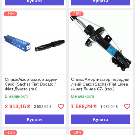
Купити
Купити
–18%
–18%
Стійка/Амортизатор задній
Стійка/Амортизатор передній
Сакс (Sachs) Fiat Ducato /
лівий Сакс (Sachs) Fiat Linea
Фіат Дукато (газ)
/Фиат Линеа 07- (газ.)
(315/476mm)
В наявності
В наявності
2 913,15
1 588,29
₴
₴
3 552,62 ₴
1 936,94 ₴
Купити
Купити
–18%
–18%