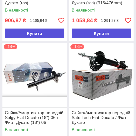
Дукато (газ)
Дукато (газ) (315/476mm)
В наявності
В наявності
906,87
1 058,84
₴
₴
1 105,94 ₴
1 291,27 ₴
Купити
Купити
–18%
–18%
Стійка/Амортизатор передній
Стійка/Амортизатор передній
Solgy Fiat Ducato (18") 06-/
Sato Tech Fiat Ducato / Фіат
Фиат Дукато (18") 06-
Дукато
В наявності
В наявності