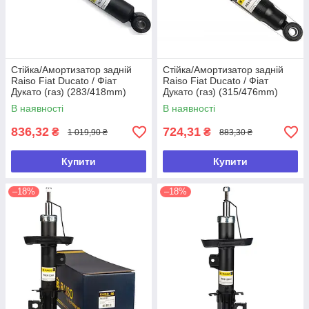
Стійка/Амортизатор задній
Стійка/Амортизатор задній
Raiso Fiat Ducato / Фіат
Raiso Fiat Ducato / Фіат
Дукато (газ) (283/418mm)
Дукато (газ) (315/476mm)
В наявності
В наявності
836,32
724,31
₴
₴
1 019,90 ₴
883,30 ₴
Купити
Купити
–18%
–18%