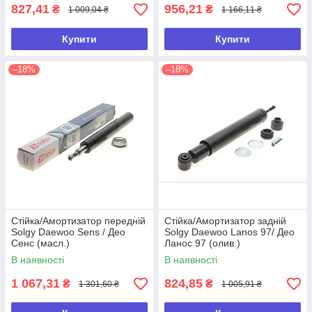
827,41
956,21
₴
₴
1 009,04 ₴
1 166,11 ₴
Купити
Купити
–18%
–18%
Стійка/Амортизатор передній
Стійка/Амортизатор задній
Solgy Daewoo Sens / Део
Solgy Daewoo Lanos 97/ Део
Сенс (масл.)
Ланос 97 (олив.)
В наявності
В наявності
1 067,31
824,85
₴
₴
1 301,60 ₴
1 005,91 ₴