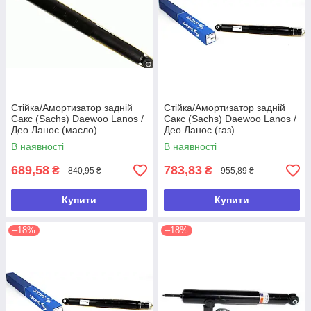
Стійка/Амортизатор задній
Стійка/Амортизатор задній
Сакс (Sachs) Daewoo Lanos /
Сакс (Sachs) Daewoo Lanos /
Део Ланос (масло)
Део Ланос (газ)
В наявності
В наявності
689,58
783,83
₴
₴
840,95 ₴
955,89 ₴
Купити
Купити
–18%
–18%