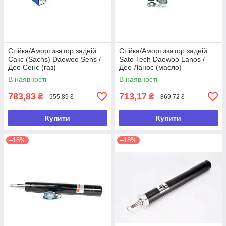
Стійка/Амортизатор задній
Стійка/Амортизатор задній
Сакс (Sachs) Daewoo Sens /
Sato Tech Daewoo Lanos /
Део Сенс (газ)
Део Ланос (масло)
В наявності
В наявності
783,83
713,17
₴
₴
955,89 ₴
869,72 ₴
Купити
Купити
–18%
–18%