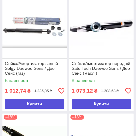
Стійка/Амортизатор задній
Стійка/Амортизатор передній
Solgy Daewoo Sens / Део
Sato Tech Daewoo Sens / Део
Сенс (газ)
Сенс (масл.)
В наявності
В наявності
1 012,74
1 073,12
₴
₴
1 235,05 ₴
1 308,68 ₴
Купити
Купити
–18%
–18%