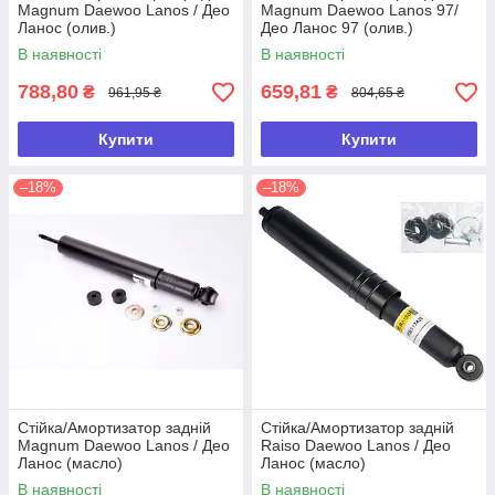
Magnum Daewoo Lanos / Део
Magnum Daewoo Lanos 97/
Ланос (олив.)
Део Ланос 97 (олив.)
В наявності
В наявності
788,80
659,81
₴
₴
961,95 ₴
804,65 ₴
Купити
Купити
–18%
–18%
Стійка/Амортизатор задній
Стійка/Амортизатор задній
Magnum Daewoo Lanos / Део
Raiso Daewoo Lanos / Део
Ланос (масло)
Ланос (масло)
В наявності
В наявності