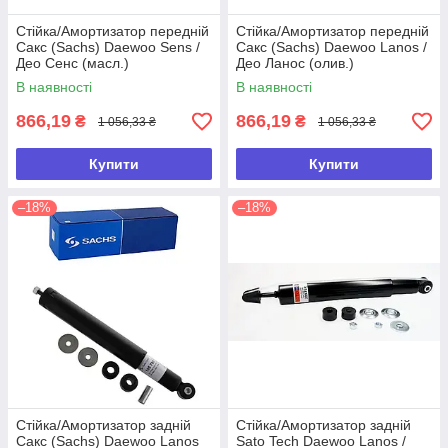
Стійка/Амортизатор передній
Стійка/Амортизатор передній
Сакс (Sachs) Daewoo Sens /
Сакс (Sachs) Daewoo Lanos /
Део Сенс (масл.)
Део Ланос (олив.)
В наявності
В наявності
866,19
866,19
₴
₴
1 056,33 ₴
1 056,33 ₴
Купити
Купити
–18%
–18%
Стійка/Амортизатор задній
Стійка/Амортизатор задній
Сакс (Sachs) Daewoo Lanos
Sato Tech Daewoo Lanos /