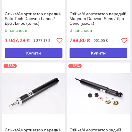
Стійка/Амортизатор передній
Стійка/Амортизатор передній
Sato Tech Daewoo Lanos /
Magnum Daewoo Sens / Део
Део Ланос (олив.)
Сенс (масл.)
В наявності
В наявності
1 047,28
788,80
₴
₴
1 277,17 ₴
961,95 ₴
Купити
Купити
–18%
–18%
Стійка/Амортизатор передній
Стійка/Амортизатор задній