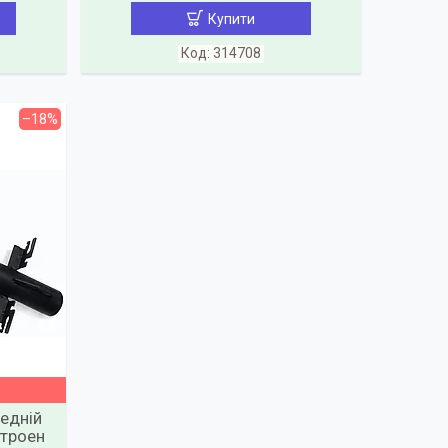
Купити
314708
–18%
едній
ітроен