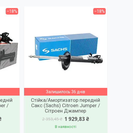
–18%
–18%
Залишилось 36 днів
едній
Стійка/Амортизатор передній
er /
Сакс (Sachs) Citroen Jumper /
Сітроен Джампер
₴
1 929,83 ₴
2 353,45 ₴
В наявності