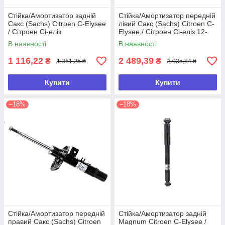
Стійка/Амортизатор задній
Стійка/Амортизатор передній
Сакс (Sachs) Citroen C-Elysee
лівий Сакс (Sachs) Citroen C-
/ Сітроен Сі-еліз
Elysee / Сітроен Сі-еліз 12-
(газ.)
В наявності
В наявності
1 116,22
2 489,39
₴
₴
1 361,25 ₴
3 035,84 ₴
Купити
Купити
–18%
–18%
Стійка/Амортизатор передній
Стійка/Амортизатор задній
правий Сакс (Sachs) Citroen
Magnum Citroen C-Elysee /