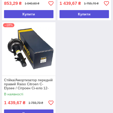
853,29
1 439,67
₴
₴
1 040,60 ₴
1 755,70 ₴
Купити
Купити
–18%
Стійка/Амортизатор передній
правий Raiso Citroen C-
Elysee / Сітроен Сі-еліз 12-
(газ.)
В наявності
1 439,67
₴
1 755,70 ₴