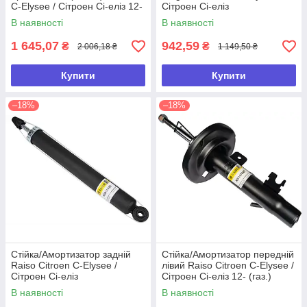
C-Elysee / Сітроен Сі-еліз 12-
Сітроен Сі-еліз
(газ.)
В наявності
В наявності
1 645,07
942,59
₴
₴
2 006,18 ₴
1 149,50 ₴
Купити
Купити
–18%
–18%
Стійка/Амортизатор задній
Стійка/Амортизатор передній
Raiso Citroen C-Elysee /
лівий Raiso Citroen C-Elysee /
Сітроен Сі-еліз
Сітроен Сі-еліз 12- (газ.)
В наявності
В наявності