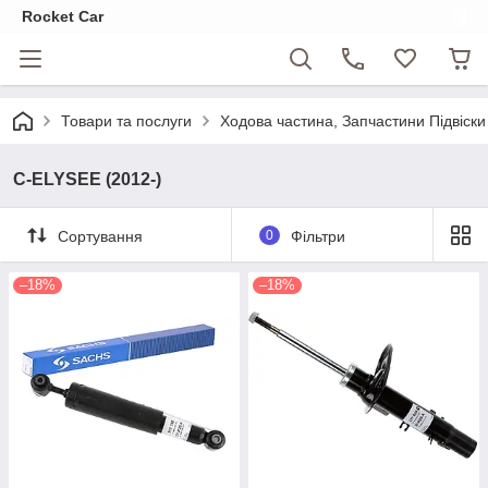
Rocket Car
Товари та послуги
Ходова частина, Запчастини Підвіски
C-ELYSEE (2012-)
Сортування
0
Фільтри
–18%
–18%