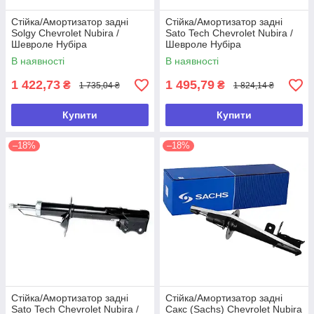
Стійка/Амортизатор задні
Стійка/Амортизатор задні
Solgy Chevrolet Nubira /
Sato Tech Chevrolet Nubira /
Шевроле Нубіра
Шевроле Нубіра
В наявності
В наявності
1 422,73
1 495,79
₴
₴
1 735,04 ₴
1 824,14 ₴
Купити
Купити
–18%
–18%
Стійка/Амортизатор задні
Стійка/Амортизатор задні
Sato Tech Chevrolet Nubira /
Сакс (Sachs) Chevrolet Nubira