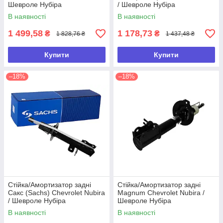
Шевроле Нубіра
/ Шевроле Нубіра
В наявності
В наявності
1 499,58
1 178,73
₴
₴
1 828,76 ₴
1 437,48 ₴
Купити
Купити
–18%
–18%
Стійка/Амортизатор задні
Стійка/Амортизатор задні
Сакс (Sachs) Chevrolet Nubira
Magnum Chevrolet Nubira /
/ Шевроле Нубіра
Шевроле Нубіра
В наявності
В наявності