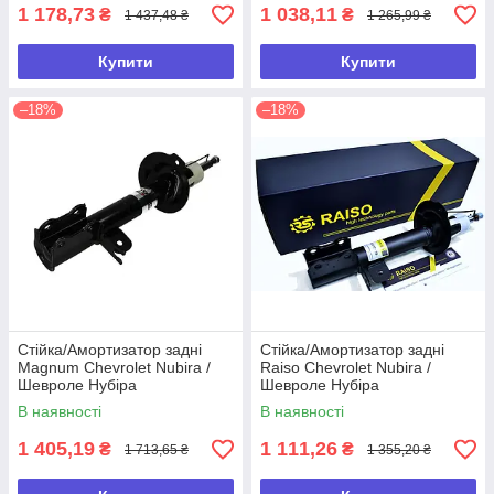
1 178,73
1 038,11
₴
₴
1 437,48 ₴
1 265,99 ₴
Купити
Купити
–18%
–18%
Стійка/Амортизатор задні
Стійка/Амортизатор задні
Magnum Chevrolet Nubira /
Raiso Chevrolet Nubira /
Шевроле Нубіра
Шевроле Нубіра
В наявності
В наявності
1 405,19
1 111,26
₴
₴
1 713,65 ₴
1 355,20 ₴