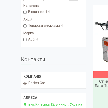
Наявність
В наявності
4
Акція
Товари зі знижками
4
Марка
Audi
4
Контакти
Стій
Rocket Car
Sato T
вул. Київська 12, Вінниця, Україна