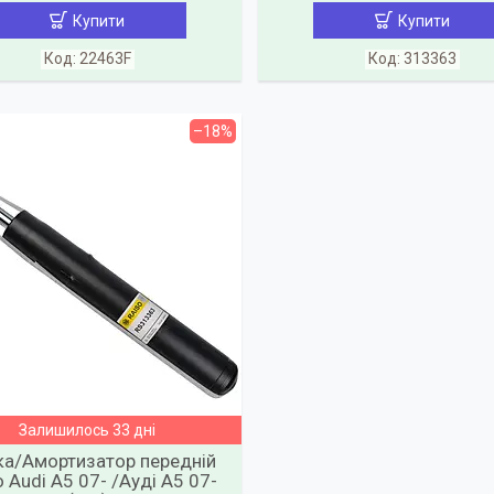
Купити
Купити
22463F
313363
–18%
Залишилось 33 дні
ка/Амортизатор передній
o Audi А5 07- /Ауді А5 07-