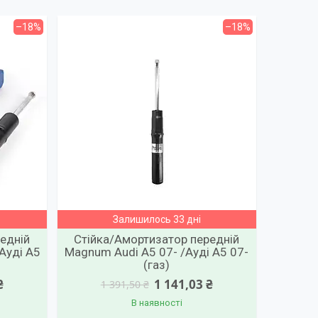
–18%
–18%
Залишилось 33 дні
едній
Стійка/Амортизатор передній
/Ауді А5
Magnum Audi А5 07- /Ауді А5 07-
(газ)
₴
1 141,03 ₴
1 391,50 ₴
В наявності