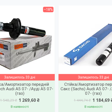
–18%
Залишилось 33 дні
Залишилось 33 дні
ка/Амортизатор передній
Стійка/Амортизатор пер
ech Audi А5 07- /Ауді А5 07-
Сакс (Sachs) Audi А5 07- 
(газ)
07- (газ)
1 269,60 ₴
1 184,69 
1 548,29 ₴
1 444,74 ₴
В наявності
В наявності